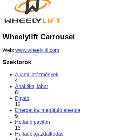
Wheelylift Carrousel
Web:
www.wheelylift.com
Szektorok
Állami intézmények
4
Analitika, labor
8
Egyéb
12
Energetika, megújuló energia
9
Holland pavilon
13
Hulladékgazdálkodás
17