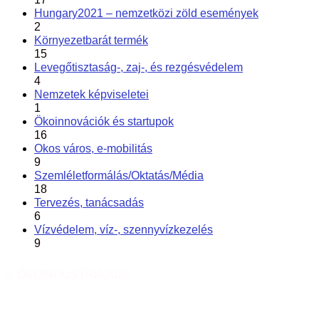
Hungary2021 – nemzetközi zöld események
2
Környezetbarát termék
15
Levegőtisztaság-, zaj-, és rezgésvédelem
4
Nemzetek képviseletei
1
Ökoinnovációk és startupok
16
Okos város, e-mobilitás
9
Szemléletformálás/Oktatás/Média
18
Tervezés, tanácsadás
6
Vízvédelem, víz-, szennyvízkezelés
9
© ÖKOINDUSTRIA2020