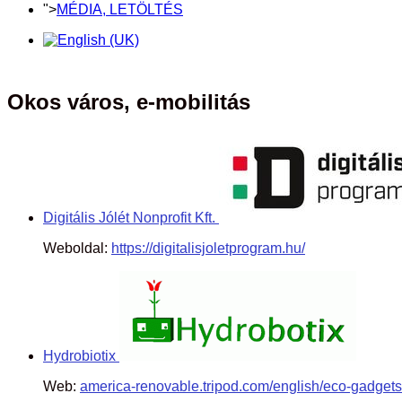
">
MÉDIA, LETÖLTÉS
Okos város, e-mobilitás
Digitális Jólét Nonprofit Kft.
Weboldal:
https://digitalisjoletprogram.hu/
Hydrobiotix
Web:
america-renovable.tripod.com/english/eco-gadgets