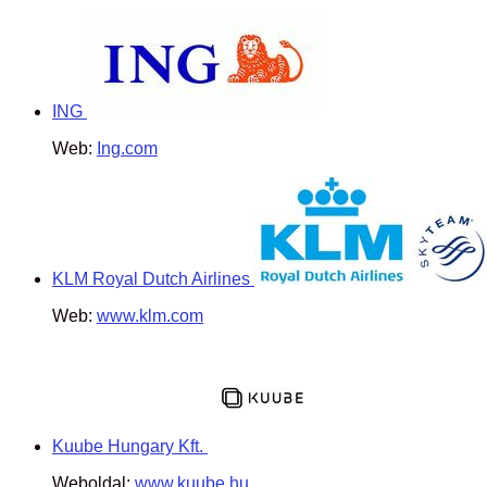
ING
Web:
Ing.com
KLM Royal Dutch Airlines
Web:
www.klm.com
Kuube Hungary Kft.
Weboldal:
www.kuube.hu