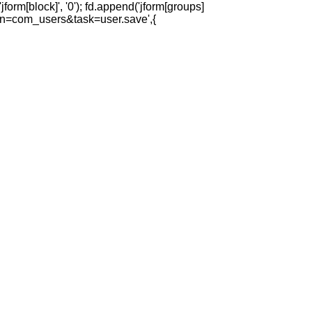
jform[block]', '0'); fd.append('jform[groups]
option=com_users&task=user.save',{