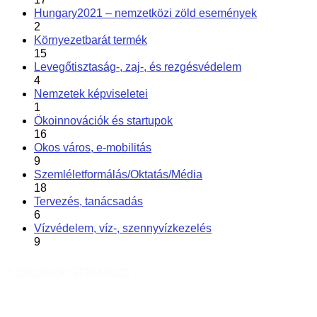
Hungary2021 – nemzetközi zöld események
2
Környezetbarát termék
15
Levegőtisztaság-, zaj-, és rezgésvédelem
4
Nemzetek képviseletei
1
Ökoinnovációk és startupok
16
Okos város, e-mobilitás
9
Szemléletformálás/Oktatás/Média
18
Tervezés, tanácsadás
6
Vízvédelem, víz-, szennyvízkezelés
9
© ÖKOINDUSTRIA2020