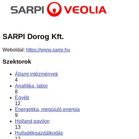
SARPI Dorog Kft.
Weboldal:
https://www.sarpi.hu
Szektorok
Állami intézmények
4
Analitika, labor
8
Egyéb
12
Energetika, megújuló energia
9
Holland pavilon
13
Hulladékgazdálkodás
17