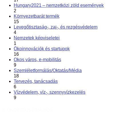
Hungary2021 – nemzetközi zöld események
2
Környezetbarát termék
15
Levegőtisztaság-, zaj-, és rezgésvédelem
4
Nemzetek képviseletei
1
Ökoinnovációk és startupok
16
Okos város, e-mobilitás
9
Szemléletformálás/Oktatás/Média
18
Tervezés, tanácsadás
6
Vízvédelem, víz-, szennyvízkezelés
9
© ÖKOINDUSTRIA2020